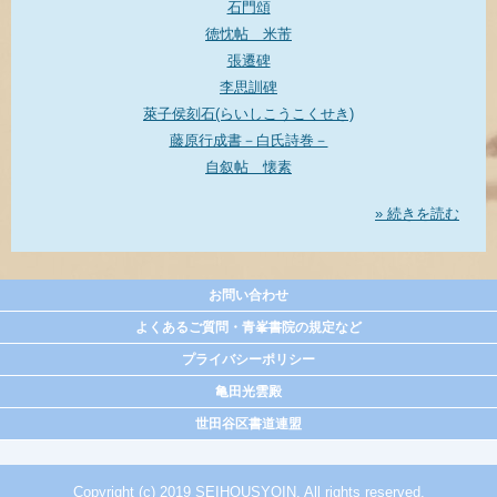
石門頌
徳忱帖 米芾
張遷碑
李思訓碑
萊子侯刻石(らいしこうこくせき)
藤原行成書－白氏詩巻－
自叙帖 懐素
» 続きを読む
お問い合わせ
よくあるご質問・青峯書院の規定など
プライバシーポリシー
亀田光雲殿
世田谷区書道連盟
Copyright (c) 2019 SEIHOUSYOIN. All rights reserved.