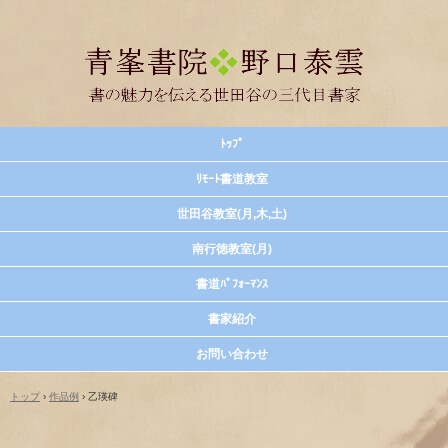
ﾄｯﾌﾟ
ﾘﾓｰﾄ書道教室
世田谷教室(月,木,土)
南行徳教室(月)
書道ﾊﾟﾌｫｰﾏﾝｽ
書家紹介
お問い合わせ
トップ
›
作品例
›
乙瑛碑