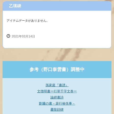
乙瑛碑
アイテムデータがありません。
2021年03月14日
参考（野口泰雲書）調整中
孫家庭『書譜』
文徴明書ー行草千字文巻ー
論經書詩
劉墉の書－裴行倹佚事－
爨龍顔碑